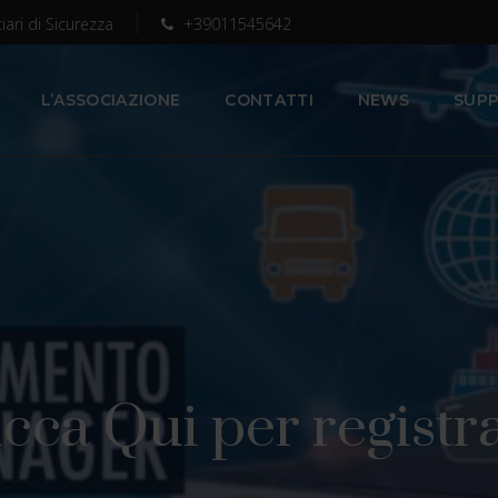
iari di Sicurezza
+39011545642
L’ASSOCIAZIONE
CONTATTI
NEWS
SUPP
icca Qui per registra