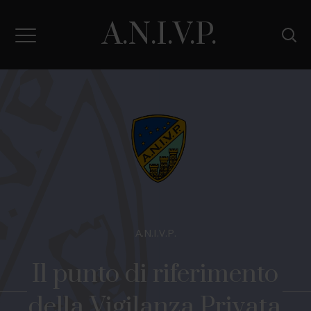
A.N.I.V.P.
A
.
N
.
I
.
V
.
P
.
Il punto di riferimento
della Vigilanza Privata