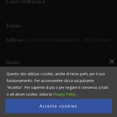
E-mail: info@anivp.it
Torino
C.so Vittorio Emanuele II, 80 - 10121 Torino
Address:
Roma
Questo sito utilizza i cookie, anche di terze parti, per il suo
c/o Federsicurezza - Via Lucania, 13 - 00187
Address:
funzionamento. Per acconsentire clicca sul pulsante
Roma
"Accetta". Per saperne di più o per negare il consenso a tutti
o ad alcuni cookie, visita la
Privacy Policy
.
Accetta cookies
Copyright © 2019 A.N.I.V.P. All Rights Reserved
Privacy policy