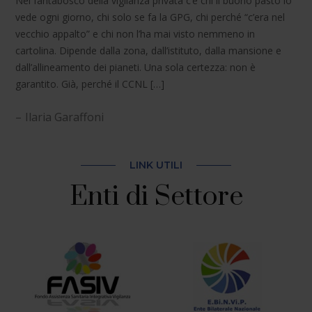
Nel fantabosco della vigilanza privata c’è chi il buono pasto lo
vede ogni giorno, chi solo se fa la GPG, chi perché “c’era nel
vecchio appalto” e chi non l’ha mai visto nemmeno in
cartolina. Dipende dalla zona, dall’istituto, dalla mansione e
dall’allineamento dei pianeti. Una sola certezza: non è
garantito. Già, perché il CCNL […]
Ilaria Garaffoni
LINK UTILI
Enti di Settore