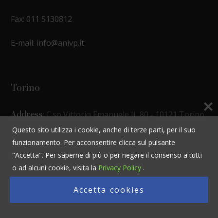
Fax: 011 5130812
E-mail: info@anivp.it
Torino
C.so Vittorio Emanuele II, 80 - 10121 Torino
Address:
Questo sito utilizza i cookie, anche di terze parti, per il suo
funzionamento. Per acconsentire clicca sul pulsante
"Accetta". Per saperne di più o per negare il consenso a tutti
Roma
o ad alcuni cookie, visita la
Privacy Policy
.
c/o Federsicurezza - Via Lucania, 13 - 00187
Address:
Accetta cookies
Roma