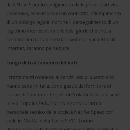
da A.N.I.V.P. per lo svolgimento delle proprie attività.
Consenso, esecuzione di un contratto, adempimento
di un obbligo legale, nonché il perseguimento di un
legittimo interesse sono le basi giuridiche che, a
seconda dei trattamenti dati svolti sul suddetto sito
internet, saranno perseguite.
Luogo di trattamento dei dati
I trattamenti connessi ai servizi
web
di questo sito
hanno sede in Italia, sono gestiti dal fornitore di
servizi di
Computer Project di Prola Andrea
con sede
in
Via Tripoli 179/B, Torino
e sono curati dal
personale tecnico della società
Net
for Speed
con
sede in
Via Val della Torre 97/D, Torino
(Responsabile del trattamento) e da altri incaricati di