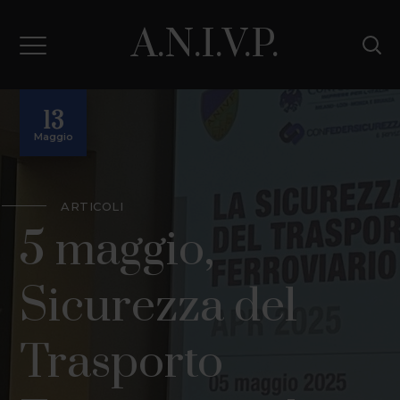
A.N.I.V.P.
13
Maggio
ARTICOLI
5 maggio,
Sicurezza del
Trasporto