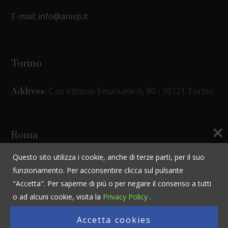
E-mail: info@anivp.it
Torino
C.so Vittorio Emanuele II, 80 - 10121 Torino
Address:
Roma
Questo sito utilizza i cookie, anche di terze parti, per il suo
c/o Federsicurezza - Via Lucania, 13 - 00187
Address:
funzionamento. Per acconsentire clicca sul pulsante
Roma
"Accetta". Per saperne di più o per negare il consenso a tutti
o ad alcuni cookie, visita la
Privacy Policy
.
Accetta cookies