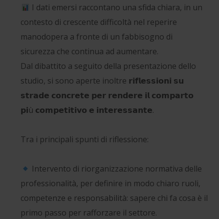
I dati emersi raccontano una sfida chiara, in un
contesto di crescente difficoltà nel reperire
manodopera a fronte di un fabbisogno di
sicurezza che continua ad aumentare.
Dal dibattito a seguito della presentazione dello
studio, si sono aperte inoltre 𝗿𝗶𝗳𝗹𝗲𝘀𝘀𝗶𝗼𝗻𝗶 𝘀𝘂
𝘀𝘁𝗿𝗮𝗱𝗲 𝗰𝗼𝗻𝗰𝗿𝗲𝘁𝗲 𝗽𝗲𝗿 𝗿𝗲𝗻𝗱𝗲𝗿𝗲 𝗶𝗹 𝗰𝗼𝗺𝗽𝗮𝗿𝘁𝗼
𝗽𝗶ù 𝗰𝗼𝗺𝗽𝗲𝘁𝗶𝘁𝗶𝘃𝗼 𝗲 𝗶𝗻𝘁𝗲𝗿𝗲𝘀𝘀𝗮𝗻𝘁𝗲.
Tra i principali spunti di riflessione:
Intervento di riorganizzazione normativa delle
professionalità, per definire in modo chiaro ruoli,
competenze e responsabilità: sapere chi fa cosa è il
primo passo per rafforzare il settore.