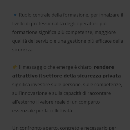
Ruolo centrale della formazione, per innalzare il
livello di professionalità degli operatori: più
formazione significa più competenze, maggiore
qualità del servizio e una gestione più efficace della
sicurezza.
Il messaggio che emerge è chiaro: 𝗿𝗲𝗻𝗱𝗲𝗿𝗲
𝗮𝘁𝘁𝗿𝗮𝘁𝘁𝗶𝘃𝗼 𝗶𝗹 𝘀𝗲𝘁𝘁𝗼𝗿𝗲 𝗱𝗲𝗹𝗹𝗮 𝘀𝗶𝗰𝘂𝗿𝗲𝘇𝘇𝗮 𝗽𝗿𝗶𝘃𝗮𝘁𝗮
significa investire sulle persone, sulle competenze,
sull’innovazione e sulla capacità di raccontare
all’esterno il valore reale di un comparto
essenziale per la collettività.
Un confronto aperto, concreto e necessario per