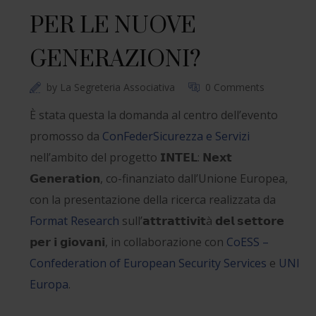
PER LE NUOVE
GENERAZIONI?
by
La Segreteria Associativa
0 Comments
È stata questa la domanda al centro dell’evento
promosso da
ConFederSicurezza e Servizi
nell’ambito del progetto 𝗜𝗡𝗧𝗘𝗟: 𝗡𝗲𝘅𝘁
𝗚𝗲𝗻𝗲𝗿𝗮𝘁𝗶𝗼𝗻, co-finanziato dall’Unione Europea,
con la presentazione della ricerca realizzata da
Format Research
sull’𝗮𝘁𝘁𝗿𝗮𝘁𝘁𝗶𝘃𝗶𝘁à 𝗱𝗲𝗹 𝘀𝗲𝘁𝘁𝗼𝗿𝗲
𝗽𝗲𝗿 𝗶 𝗴𝗶𝗼𝘃𝗮𝗻𝗶, in collaborazione con
CoESS –
Confederation of European Security Services
e
UNI
Europa
.