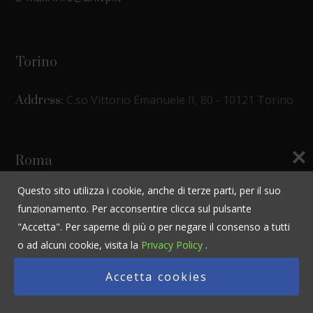
Torino
C.so Vittorio Emanuele II, 80 - 10121 Torino
Address:
Roma
Questo sito utilizza i cookie, anche di terze parti, per il suo
c/o Federsicurezza - Via Lucania, 13 - 00187
Address:
funzionamento. Per acconsentire clicca sul pulsante
Roma
"Accetta". Per saperne di più o per negare il consenso a tutti
o ad alcuni cookie, visita la
Privacy Policy
.
Accetta cookies
Copyright © 2019 A.N.I.V.P. All Rights Reserved
Privacy policy