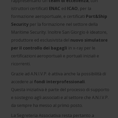
rappresentano un
team di eccellenza
, con
istruttori certificati
ENAC
ed
ICAO
, per la
formazione aeroportuale, e certificati
Port&Ship
Security
per la formazione nel settore della
Maritime Security. Inoltre San Giorgio è ideatore,
produttore ed esclusivista del
nuovo simulatore
per il controllo dei bagagli
in x-ray per le
certificazioni aeroportuali e portuali iniziali e
ricorrenti.
Grazie ad A.N.I.V.P. è attiva anche la possibilità di
accedere ai
fondi interprofessionali
.
Questa iniziativa è parte del processo di supporto
e sostegno agli associati e al settore che A.N.I.V.P.
da sempre ha messo al primo posto.
La Segreteria Associativa resta pertanto a