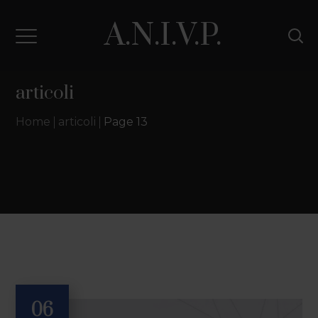
A.N.I.V.P.
articoli
Home
articoli
Page 13
06