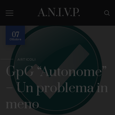
A.N.I.V.P.
07
Ottobre
ARTICOLI
GpG “Autonome”
– Un problema in
meno