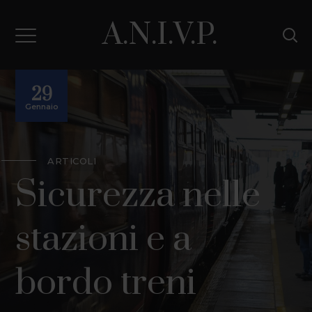
A.N.I.V.P.
29
Gennaio
ARTICOLI
Sicurezza nelle
stazioni e a
bordo treni