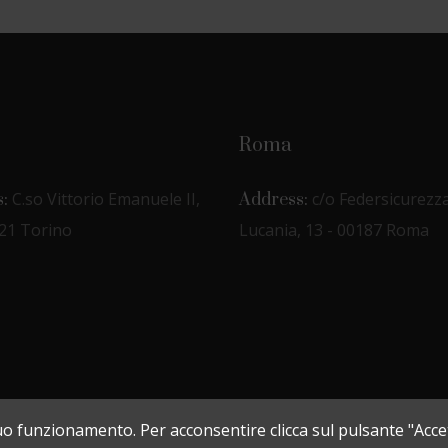
Roma
C.so Vittorio Emanuele II,
c/o Federsicurezza
:
Address:
121 Torino
Lucania, 13 - 00187 Roma
l suo funzionamento. Per acconsentire clicca sul pulsante "Acce