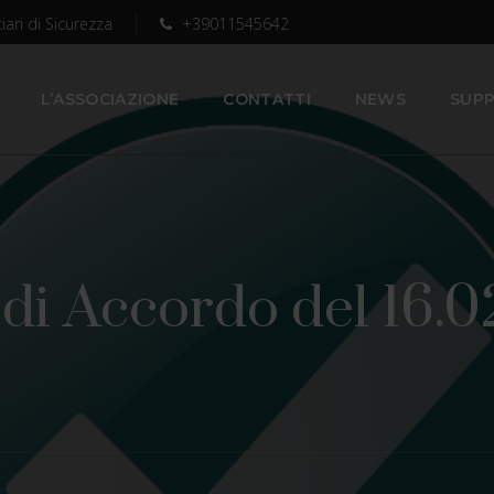
iari di Sicurezza
+39011545642
L’ASSOCIAZIONE
CONTATTI
NEWS
SUPP
di Accordo del 16.0