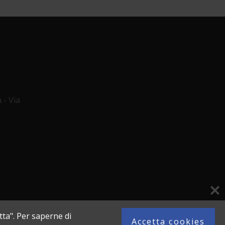
 - Via
tta". Per saperne di
Accetta cookies