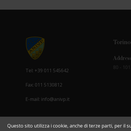
Torino
Address
80 - 10
Tel: +39 011 545642
Fax: 011 5130812
E-mail: info@anivp.it
Questo sito utilizza i cookie, anche di terze parti, per i