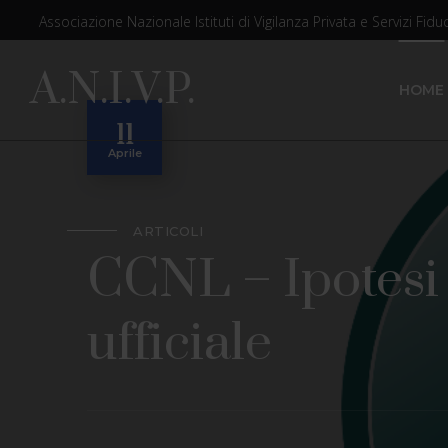
Associazione Nazionale Istituti di Vigilanza Privata e Servizi Fiduc
A.N.I.V.P.
HOME
11
Aprile
ARTICOLI
CCNL – Ipotesi 
ufficiale